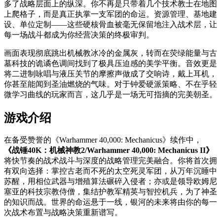
多了战略层面上的纵深。你不再是只带着几个技术教士在地图
上爬格子，而是真正执掌一支军团的命运。资源管理、基地建
设、单位定制——这些硬核骨血被毫无保留地注入战术层，让
每一场战斗都成为你经营决策的终极审判。
画面表现彻底跳出机械教冰冷的金属灰，转而在荧绿能量与古
墓科技的诡谲色调间找到了极具压迫感的美学平衡。音效更是
将二进制咏唱与液压关节的摩擦声做成了交响诗，戴上耳机，
你甚至能闻到圣油燃烧的气味。对于钟爱硬派策略、不在乎轻
微学习曲线的玩家而言，这几乎是一场无可指摘的完美朝圣。
游戏介绍
在备受赞誉的《Warhammer 40,000: Mechanicus》续作中，
《战锤40K：机械神教2/Warhammer 40,000: Mechanicus II》
将快节奏的战术战斗与深度的战略管理完美融合。你将首次拥
有双向选择：掌控古老而不死的太空死灵军团，从万年沉睡中
苏醒，用相位武器与增殖算法碾碎入侵者；亦或是领导欧姆尼
塞亚的科技宗教侍僧，集结护教军精英与智控机兵，为了神圣
的知识而战。世界的命运悬于一线，银河的未来将由你的每一
次战术布置与战略决策重新谱写。