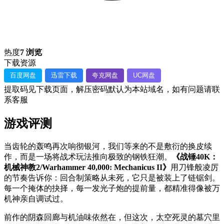
热度
7 浏览
下载资源
百度网盘
迅雷下载
夸克网盘
UC网盘
提取码见下载页面，解压密码默认为本站域名，如有问题请联
系客服
游戏评测
当齿轮的轰鸣再次响彻银河，我们等来的不是敷衍的换皮续
作，而是一场将战术玩法推向极致的钢铁狂潮。
《战锤40K：
机械神教2/Warhammer 40,000: Mechanicus II》
用刀锋般凌厉
的节奏告诉你：回合制策略从未死，它只是被装上了链锯剑。
每一个掩体的抉择，每一发光子炮的提前量，都精准得像被万
机神亲自调试过。
前作的阴森回廊与机油味依然在，但这次，太空死灵的墓穴里