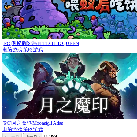
[PC]喂蚁后吃饼/FEED THE QUEEN
电脑游戏
策略游戏
[PC]月之魔印/Moonsigil Atlas
电脑游戏
策略游戏
16/899
‹ 上一页
下一页 ›