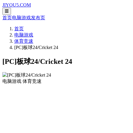
JIYOU5.COM
☰
首页
电脑游戏
发布页
首页
电脑游戏
体育竞速
[PC]板球24/Cricket 24
[PC]板球24/Cricket 24
电脑游戏
体育竞速