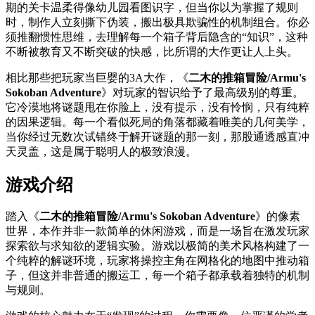
期的关卡温柔得像幼儿园看图识字，但当你以为掌握了规则
时，制作人立刻撕下伪装，搬出极具欺骗性的机制组合。你必
须推翻惯性思维，去理解每一个箱子背后隐含的“知识”，这种
不断被教育又不断突破的快感，比所谓的大作更让人上头。
相比那些把玩家当巨婴的3A大作，《
二木的推箱冒险/Armu's
Sokoban Adventure
》对玩家的智识给予了最高级别的尊重。
它冷漠地将谜题甩在你脸上，没有提示，没有怜悯，只有纯粹
的因果逻辑。每一个看似死局的角落都藏着唯美的几何美学，
当你经过无数次试错终于解开谜题的那一刻，那股通透感直冲
天灵盖，这是属于聪明人的极致浪漫。
游戏介绍
踏入《
二木的推箱冒险/Armu's Sokoban Adventure
》的像素
世界，本作并非一款简单的休闲游戏，而是一场旨在激发玩家
探索欲与求知欲的逻辑实验。游戏以极简的美术风格构建了一
个纯粹的解谜环境，玩家将操控主角在网格化的地图中推动箱
子，但这并非普通的搬运工，每一个箱子都承载着独特的机制
与规则。