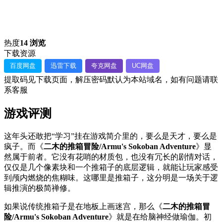
热度
14 浏览
下载资源
百度网盘
迅雷下载
夸克网盘
UC网盘
提取码见下载页面，解压密码默认为本站域名，如有问题请联
系客服
游戏评测
这年头还敢把“学习”挂在游戏简介里的，要么是天才，要么是
疯子。而《
二木的推箱冒险/Armu's Sokoban Adventure
》显
然属于前者。它没有花哨的材质包，也没有冗长的剧情对话，
仅仅是几个像素块和一个推箱子的底层逻辑，就能让玩家感受
到颅内燃烧的焦糊味。这哪里是推箱子，这分明是一场关于逻
辑推演的极简禅修。
如果说传统推箱子是在地板上画迷宫，那么《
二木的推箱冒
险/Armu's Sokoban Adventure
》就是在给脑神经做瑜伽。初