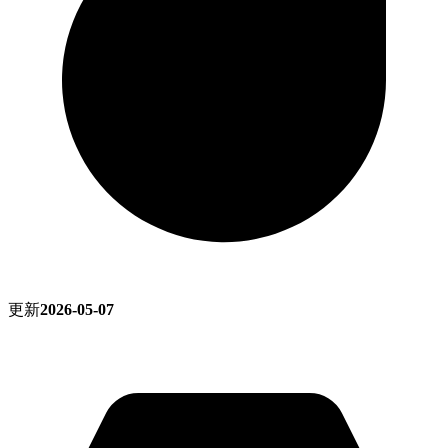
更新
2026-05-07