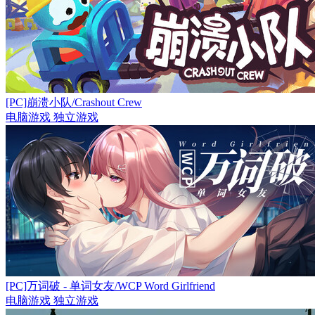
[PC]崩溃小队/Crashout Crew
电脑游戏
独立游戏
[PC]万词破 - 单词女友/WCP Word Girlfriend
电脑游戏
独立游戏